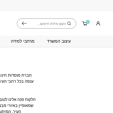
בחזרה למעלה
Skip to Content
חיפוש
0
עיצוב המשרד
מרחבי למידה
חברת מוסדות חינוך
הלקוח פנה אלינו לטובת
שמאופיין באיורי מב
העיר. המיתוג