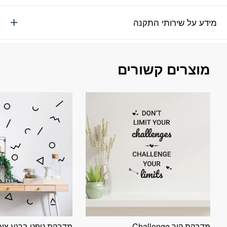
מידע על שירותי התקנה
מוצרים קשורים
מדבקת קיר Challenge
מדבקת טפט ברגע צור