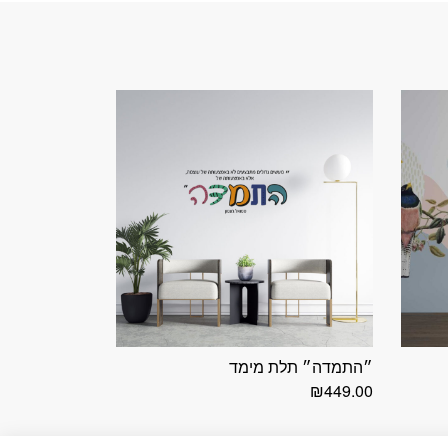
״התמדה״ תלת מימד
₪
449.00