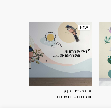
NEW
NEW
טפט משפט נתן זך
טווח
₪
198.00
–
₪
118.00
מחירים:
עד