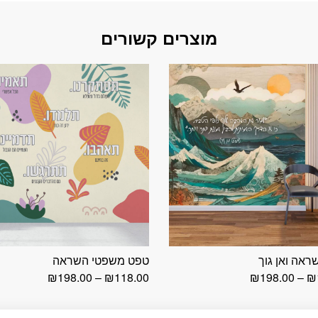
מוצרים קשורים
אה ואן גוך
טפט משפטי השראה
טווח
טווח
₪
198.00
–
₪
118.00
₪
198.00
–
₪
מחירים:
מחירים:
עד
עד