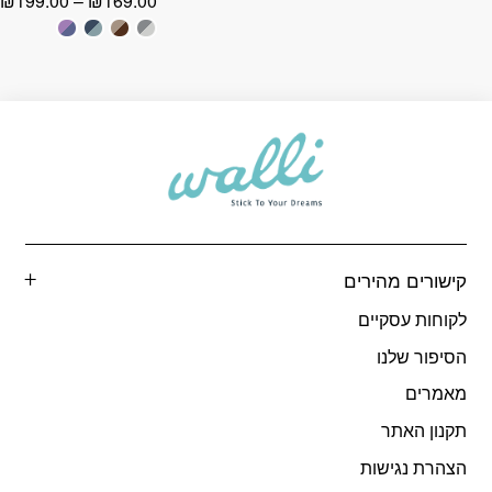
₪
199.00
–
₪
169.00
מ
עד
ע
קישורים מהירים
לקוחות עסקיים
הסיפור שלנו
מאמרים
תקנון האתר
הצהרת נגישות