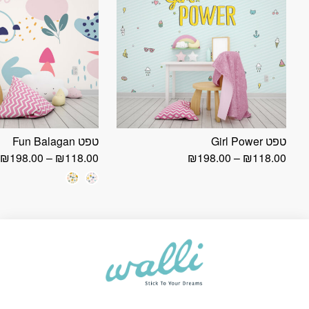
טפט Girl Power
טפט Fun Balagan
טווח
ט
₪
198.00
–
₪
118.00
₪
198.00
–
₪
118.00
מחירים:
מ
עד
ע