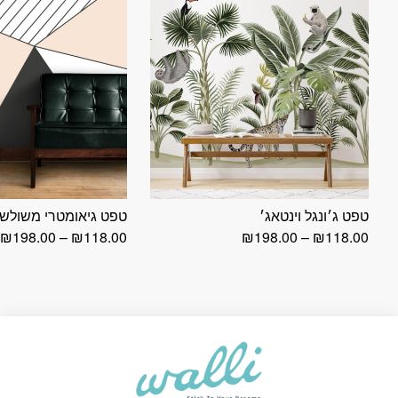
טפט ג׳ונגל וינטאג׳
טפט גיאומטרי משולש
טווח
ט
₪
198.00
–
₪
118.00
₪
198.00
–
₪
118.00
מחירים:
מ
עד
ע