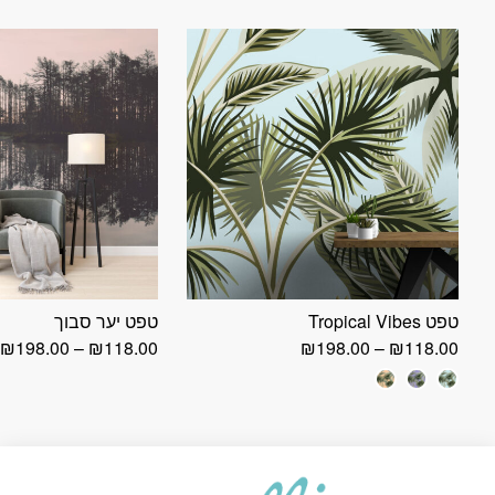
טפט Tropical Vibes
טפט יער סבוך
טווח
ט
₪
198.00
–
₪
118.00
₪
198.00
–
₪
118.00
מחירים:
מ
עד
ע