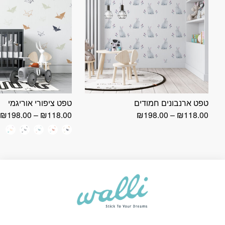
טפט ארנבונים חמודים
טפט ציפורי אוריגמי
טווח
ט
₪
198.00
–
₪
118.00
₪
198.00
–
₪
118.00
מחירים:
מ
+
עד
ע