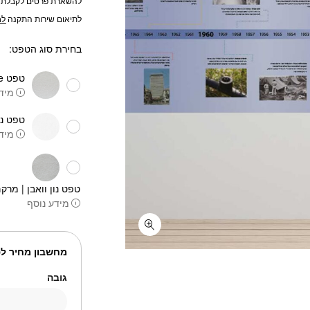
להשארת פרטים לקבלת 
לתיאום שירות התקנה
לח
בחירת סוג הטפט:
טפט One piece
מידע
טפט נו
מידע
טפט נון וואבן | מרקם
מידע נוסף
מחשבון מחיר לפ
גובה