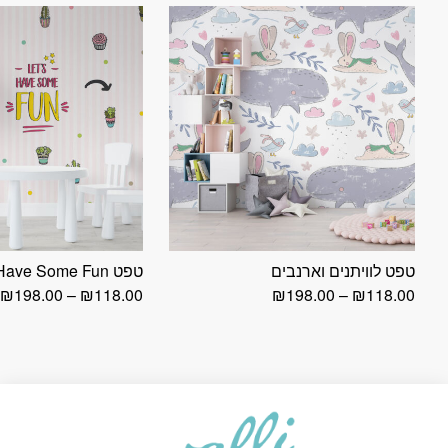
טפט לוויתנים וארנבים
טפט Let`s Have Some Fun
טווח
ט
₪
198.00
–
₪
118.00
₪
198.00
–
₪
118.00
מחירים:
מ
עד
ע