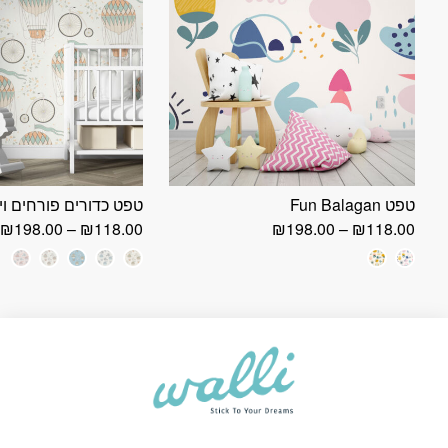
טפט Fun Balagan
טפט כדורים פורחים וי
טווח
ט
₪
198.00
–
₪
118.00
₪
198.00
–
₪
118.00
מחירים:
מ
+
עד
ע