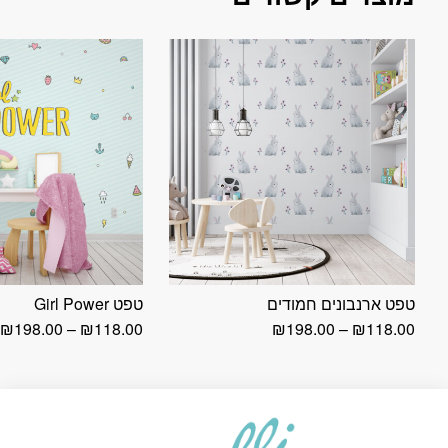
טפט ארנבונים חמודים
טפט Girl Power
טווח
ט
₪
198.00
–
₪
118.00
₪
198.00
–
₪
118.00
מחירים:
מ
עד
ע