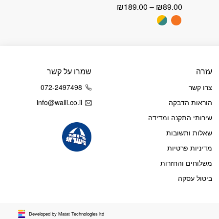
טווח
₪
189.00
–
₪
89.00
מחירים:
עד
עזרה
שמרו על קשר
צרו קשר
072-2497498
הוראות הדבקה
info@walli.co.il
שירותי התקנה ומדידה
שאלות ותשובות
מדיניות פרטיות
משלוחים והחזרות
ביטול עסקה
Developed by Matat Technologies ltd