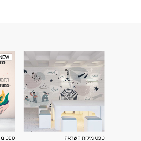
NEW
NEW
טפט מילות השראה
טפט מש