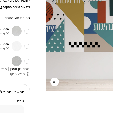
להשארת פרטים לקבלת 
לתיאום שירות התקנה
לח
בחירת סוג הטפט:
טפט One piece
מידע
טפט נו
מידע
טפט נון וואבן | מרקם
מידע נוסף
מחשבון מחיר לפ
גובה