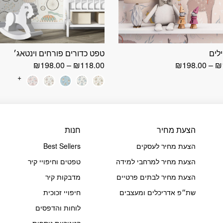
לים
טפט כדורים פורחים וינטאג׳
טווח
טווח
₪
198.00
–
₪
118.00
₪
198.00
–
₪
מחירים:
מחירים:
+
עד
עד
הצעת מחיר
חנות
הצעת מחיר לעסקים
Best Sellers
הצעת מחיר למרחבי למידה
טפטים וחיפויי קיר
הצעת מחיר לבתים פרטיים
מדבקות קיר
שת״פ אדריכלים ומעצבים
חיפויי זכוכית
לוחות והדפסים