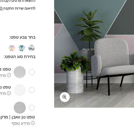
להשארת פרטים לקבלת 
לתיאום שירות התקנה
לח
בחר צבע טפט
בחירת סוג הטפט:
טפט One piece
מידע
טפט נו
מידע
טפט נון וואבן | מרקם
מידע נוסף