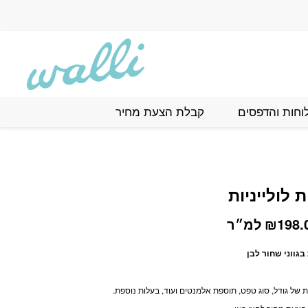
וחות והדפסים
קבלת הצעת מחיר
לולייניות
טווח
198.
₪
למ״ר
מחירים:
בגווני שחור לבן
עד
של גודל, סוג טפט, תוספת אלמנטים ועוד, בעלות נוספת.