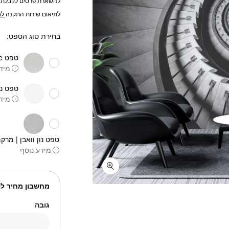
להשארת פרטים לקבלת 
לתיאום שירות התקנה
לח
בחירת סוג הטפט:
טפט One piece
מידע
טפט נו
מידע
טפט נון וואבן | מרקם
מידע נוסף
מחשבון מחיר לפ
גובה