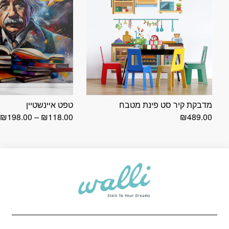
מדבקת קיר סט פינת מטבח
טפט איינשטיין
ט
₪
198.00
–
₪
118.00
₪
489.00
מ
ע