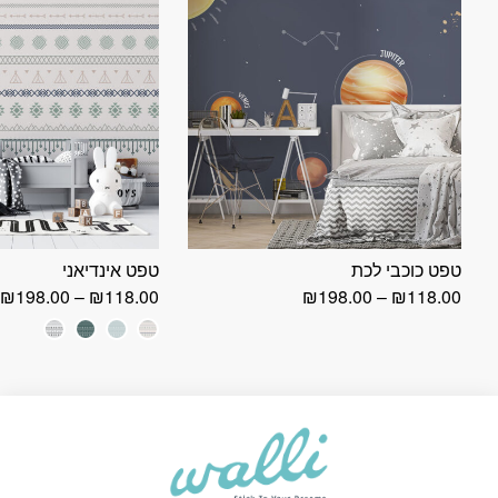
טפט כוכבי לכת
טפט אינדיאני
טווח
ט
₪
198.00
–
₪
118.00
₪
198.00
–
₪
118.00
מחירים:
מ
עד
ע