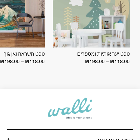
טפט יער אותיות ומספרים
טפט השראה ואן גוך
טווח
ט
₪
198.00
–
₪
118.00
₪
198.00
–
₪
118.00
מחירים:
מ
עד
ע
קישורים מהירים