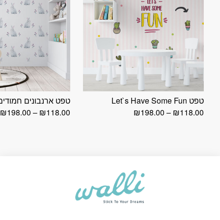
טפט Let`s Have Some Fun
טפט ארנבונים חמודים
טווח
ט
₪
198.00
–
₪
118.00
₪
198.00
–
₪
118.00
מחירים:
מ
עד
ע