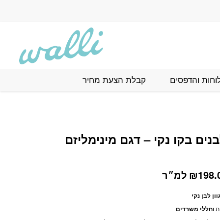
וחות והדפסים
קבלת הצעת מחיר
בנים בקו נקי – דגם מינימליזם
טווח
198.
₪
למ״ר
מחירים:
ן לבן נקי
 ו
חללי משרדים
עד