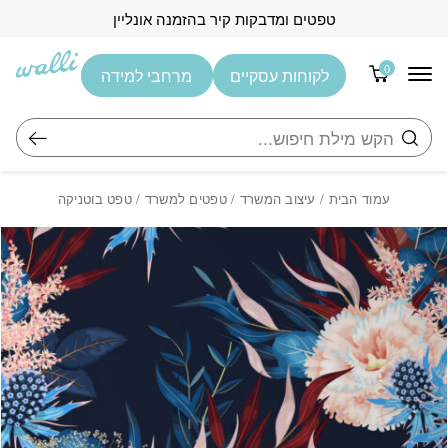
בחזרה למעלה
Skip to Content
טפטים ומדבקות קיר בהזמנה אונליין
0
לקוחות עסקיים
מרחבי למידה
חיפוש
עמוד הבית
/
עיצוב המשרד
/
טפטים למשרד
/ טפט בוטניקה