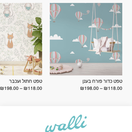
טפט כדור פורח בענן
טפט חתול ועכבר
טווח
ט
₪
198.00
–
₪
118.00
₪
198.00
–
₪
118.00
מחירים:
מ
עד
ע