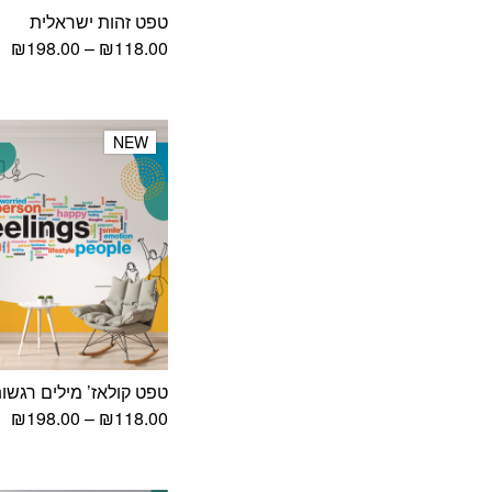
טפט זהות ישראלית
טו
₪
198.00
–
₪
118.00
מח
עד
NEW
NEW
טפט קולאז’ מילים רגשו
טו
₪
198.00
–
₪
118.00
מח
עד