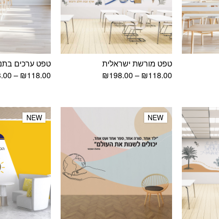
טפט מורשת ישראלית
טפט ערכים בתנ
וח
טווח
.00
–
₪
118.00
₪
198.00
–
₪
118.00
ירים:
מחירים:
עד
NEW
NEW
NEW
NEW