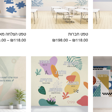
טפט חברות
טפט הצלחה מאו
וח
טווח
.00
–
₪
118.00
₪
198.00
–
₪
118.00
ירים:
מחירים:
עד