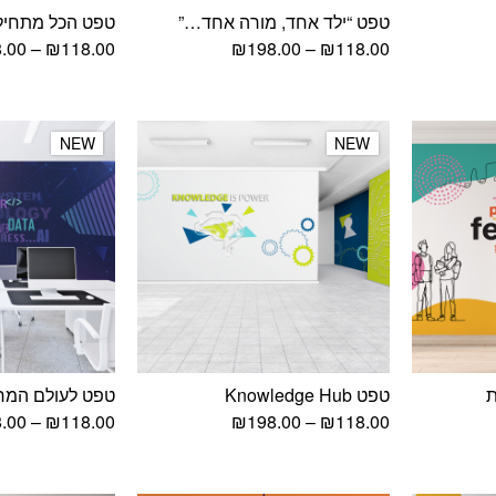
טפט “ילד אחד, מורה אחד…”
טפט הכל מתחיל 
וח
טווח
.00
–
₪
118.00
₪
198.00
–
₪
118.00
ירים:
מחירים:
עד
NEW
NEW
NEW
NEW
ת
טפט Knowledge Hub
טפט לעולם המחר h Wall
וח
טווח
.00
–
₪
118.00
₪
198.00
–
₪
118.00
ירים:
מחירים:
עד