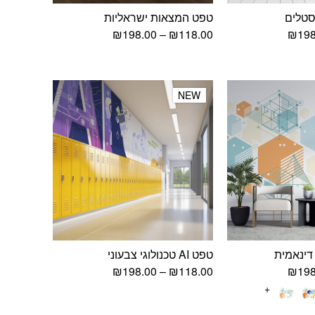
סטלים
טפט המצאות ישראליות
טווח
טווח
₪
198.00
–
₪
118.00
₪
198
מחירים:
מחירים:
עד
עד
NEW
NEW
דינאמית
טפט AI טכנולוגי צבעוני
טווח
טווח
₪
198.00
–
₪
118.00
₪
198
מחירים:
מחירים:
+
עד
עד