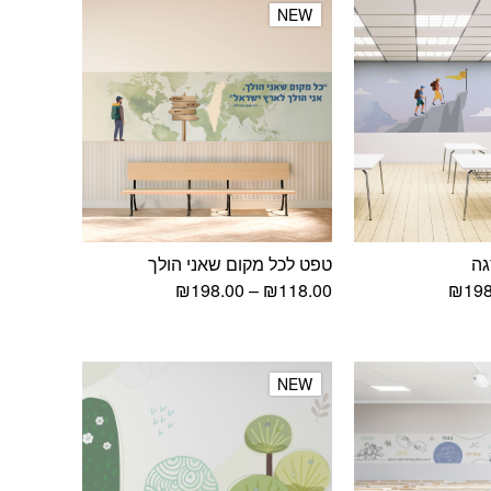
NEW
NEW
גה
טפט לכל מקום שאני הולך
טווח
טווח
₪
198.00
–
₪
118.00
₪
198
מחירים:
מחירים:
עד
עד
NEW
NEW