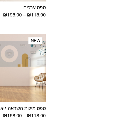
טפט ערכים
טו
₪
198.00
–
₪
118.00
מח
עד
NEW
NEW
טפט מילות השראה גיאו
טו
₪
198.00
–
₪
118.00
מח
עד