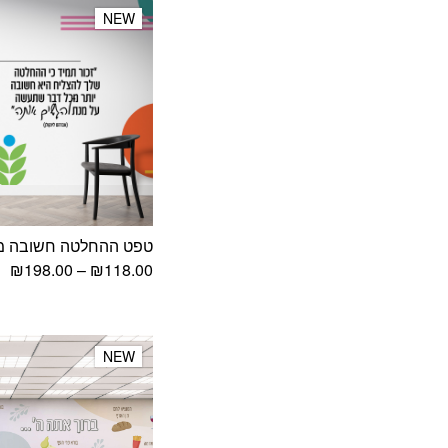
NEW
NEW
טפט ההחלטה חשובה מ
טו
₪
198.00
–
₪
118.00
מח
עד
NEW
NEW