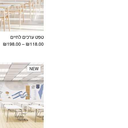
טפט ערכים לחיים
טו
₪
198.00
–
₪
118.00
מח
עד
NEW
NEW