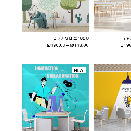
ועה
טפט עצים מתוקים
טווח
טווח
₪
198.00
–
₪
118.00
₪
198
מחירים:
מחירים:
עד
עד
NEW
NEW