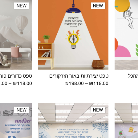
NEW
NEW
NEW
NEW
הכל
טפט יצירתיות באור הזרקורים
טפט כדורים פורח
וח
טווח
.00
–
₪
118.00
₪
198.00
–
₪
118.00
ירים:
מחירים:
עד
NEW
NEW
NEW
NEW