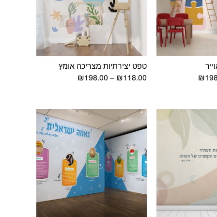
ייר
טפט יצירתיות מצריכה אומץ
טווח
טווח
₪
198.00
–
₪
118.00
₪
198
מחירים:
מחירים:
עד
עד