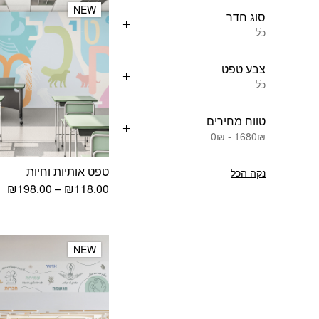
NEW
NEW
סוג חדר
כֹּל
צבע טפט
כֹּל
טווח מחירים
0₪ - 1680₪
טפט אותיות וחיות
נקה הכל
טו
₪
198.00
–
₪
118.00
מח
עד
NEW
NEW