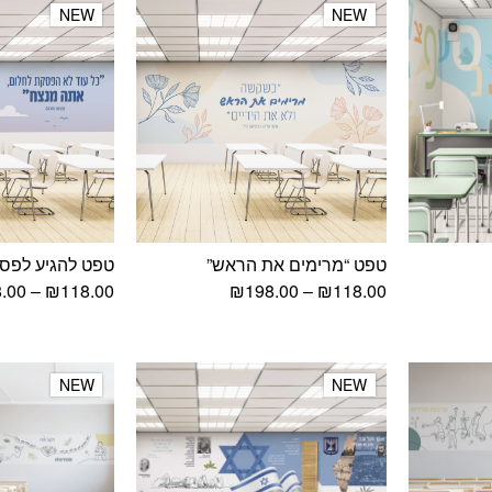
NEW
NEW
NEW
NEW
טפט “מרימים את הראש”
טפט להגיע לפס
וח
טווח
.00
–
₪
118.00
₪
198.00
–
₪
118.00
ירים:
מחירים:
עד
NEW
NEW
NEW
NEW